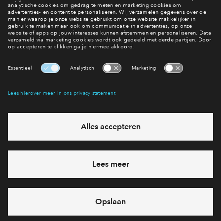
Meer over het proces
Een woning kopen
Interesse? Meld je dan snel aan
Hiermee blijf je op de hoogte van het belangrijkste nieuws en
eventuele projecten
Ja, ik wil mij aanmelden
Heb je een vraag en wil je direct antwoord? Bel ons op
088 -
71 22 968
6 dagen per week beschikbaar (behalve tijdens
feestdagen)