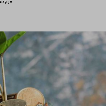
aag je