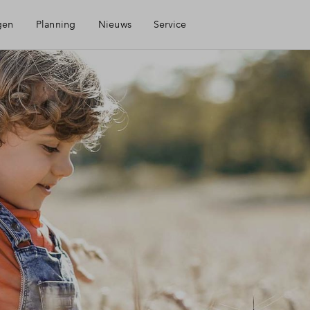
gen
Planning
Nieuws
Service
Mijn Eigen Huis
Financiering
Financiële check
Toewijzing
Kavel kopen