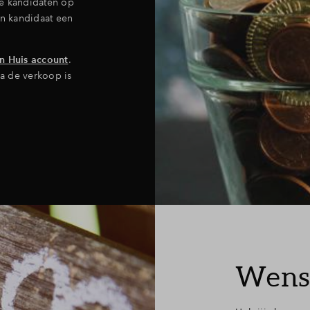
re kandidaten op
n kandidaat een
en Huis
account
.
a de verkoop is
Wense