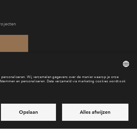
rojecten
968