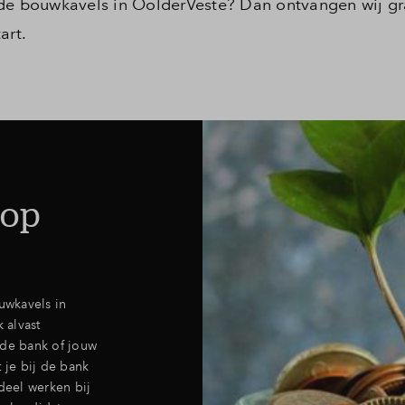
 de bouwkavels in OolderVeste? Dan ontvangen wij gr
art.
 op
uwkavels in
 alvast
 de bank of jouw
t je bij de bank
deel werken bij