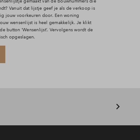
wensenlijstje gemaakt van de bouwnummers die
indt? Vanuit dat lijstje geef je als de verkoop is
dig jouw voorkeuren door.
Een woning
uw wensenlijst is heel gemakkelijk. Je klikt
 de button ‘Wensenlijst’. Vervolgens wordt de
isch opgeslagen.
s