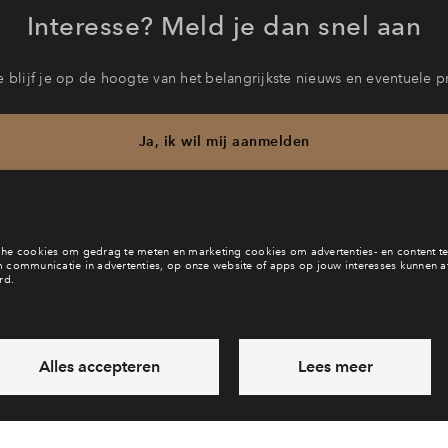
Interesse? Meld je dan snel aan
 blijf je op de hoogte van het belangrijkste nieuws en eventuele p
Ja, ik wil mij aanmelden
b je een vraag en wil je direct antwoord? Bel ons op
088 - 71 22 
6 dagen per week beschikbaar (behalve tijdens feestdagen)
vandaag van
09:00 - 18:00 uur
via chat en telefoon