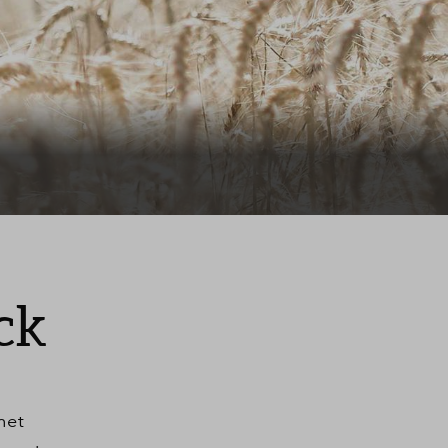
ck
het