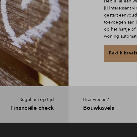
Heb jij al een 
jij interessant v
gestart eenvou
toevoegen aan jo
op het hartje of
woning automat
Bekijk kavel
Regel het op tijd
Hier wonen?
Financiële check
Bouwkavels