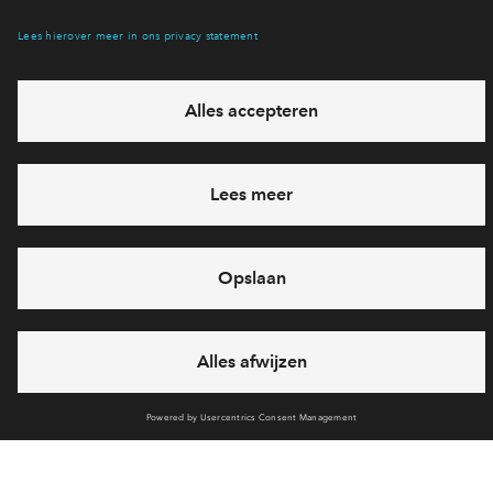
eventuele projecten
Ja, ik wil mij aanmelden
Heb je een vraag en wil je direct antwoord? Bel ons op
088 -
71 22 968
6 dagen per week beschikbaar (behalve tijdens
feestdagen)
vandaag gesloten, maandag zijn we vanaf
09:00 uur weer
bereikbaar
via chat en telefoon
Cookies
Over BPD