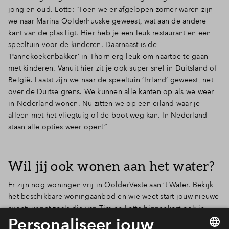
jong en oud. Lotte: “Toen we er afgelopen zomer waren zijn
we naar Marina Oolderhuuske geweest, wat aan de andere
kant van de plas ligt. Hier heb je een leuk restaurant en een
speeltuin voor de kinderen. Daarnaast is de
‘Pannekoekenbakker’ in Thorn erg leuk om naartoe te gaan
met kinderen. Vanuit hier zit je ook super snel in Duitsland of
België. Laatst zijn we naar de speeltuin ‘Irrland’ geweest, net
over de Duitse grens. We kunnen alle kanten op als we weer
in Nederland wonen. Nu zitten we op een eiland waar je
alleen met het vliegtuig of de boot weg kan. In Nederland
staan alle opties weer open!”
Wil jij ook wonen aan het water?
Er zijn nog woningen vrij in OolderVeste aan ’t Water. Bekijk
het beschikbare woningaanbod en wie weet start jouw nieuwe
avontuur net zoals die van Tim en Lotte binnenkort ook in
OolderVeste.