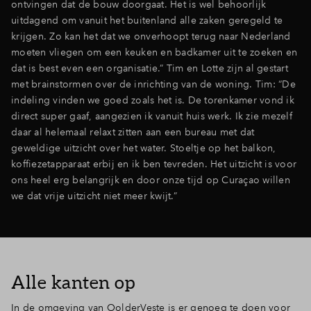
ontvingen dat de bouw doorgaat. Het is wel behoorlijk
uitdagend om vanuit het buitenland alle zaken geregeld te
krijgen. Zo kan het dat we onverhoopt terug naar Nederland
moeten vliegen om een keuken en badkamer uit te zoeken en
dat is best even een organisatie.” Tim en Lotte zijn al gestart
met brainstormen over de inrichting van de woning. Tim: “De
indeling vinden we goed zoals het is. De torenkamer vond ik
direct super gaaf, aangezien ik vanuit huis werk. Ik zie mezelf
daar al helemaal relaxt zitten aan een bureau met dat
geweldige uitzicht over het water. Stoeltje op het balkon,
koffiezetapparaat erbij en ik ben tevreden. Het uitzicht is voor
ons heel erg belangrijk en door onze tijd op Curaçao willen
we dat vrije uitzicht niet meer kwijt.”
Alle kanten op
In de omgeving van OolderVeste is er genoeg te doen voor