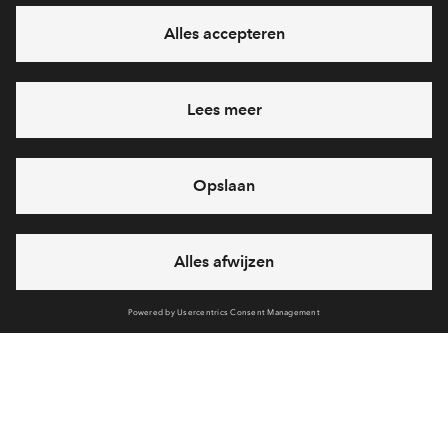
Ja, ik wil mij aanmelden
Heb je een vraag en wil je direct antwoord? Bel ons op
088 -
71 22 968
6 dagen per week beschikbaar (behalve tijdens
feestdagen)
vandaag gesloten, maandag zijn we vanaf
09:00 uur weer
bereikbaar
via telefoon
Cookies
Over BPD
Disclaimer