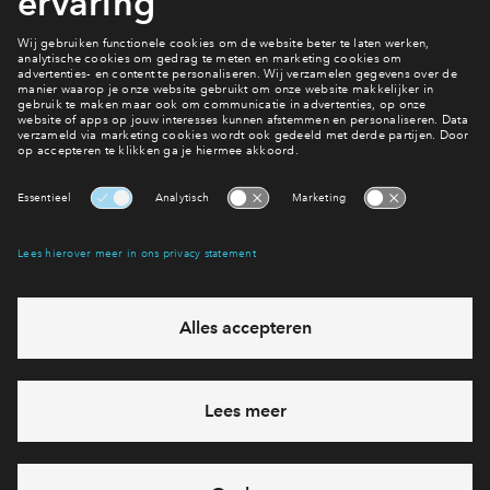
3
woningtypes
In optie
Vrijstaand Type E
€ 810.000 - € 850.000
v.o.n.
OolderVeste Aan t Water fase 2
verkocht
Vrijstaand Type A
OolderVeste Aan t Water fase 2