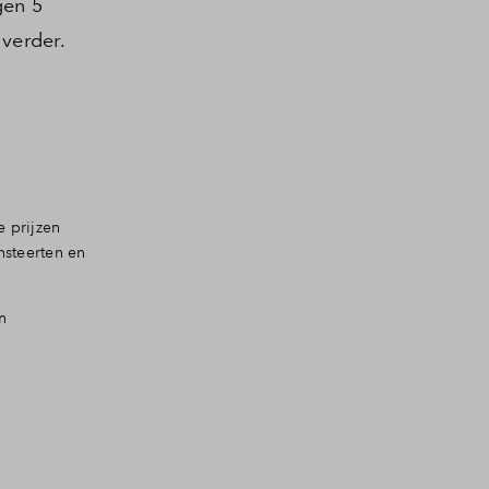
gen 5
verder.
 prijzen
nsteerten en
n