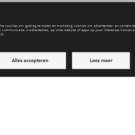
Een kavel financieren
In OolderVeste wonen?
Financiering
Bekijk woningaanbo