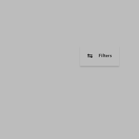
Filters
woningtype
2 onder 1 kapwon
Kavel
Vrijstaande wonin
Beschikbaarheid