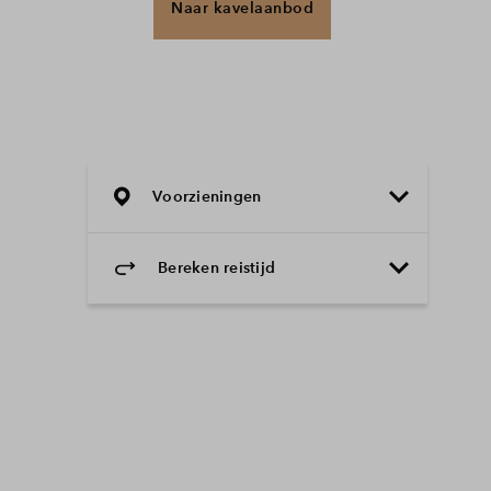
Naar kavelaanbod
Voorzieningen
Bereken reistijd
Selecteer vervoermiddel
Selecteer vervoermiddel
10min
30min
60min