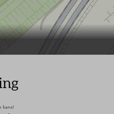
ing
e kans!