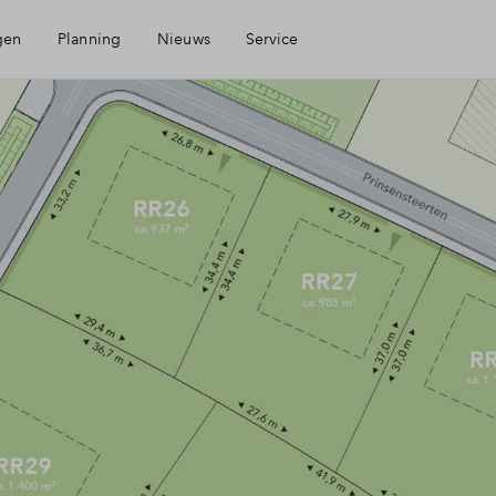
gen
Planning
Nieuws
Service
Mijn Eigen Huis
Financiering
Financiële check
Toewijzing
Kavel kopen