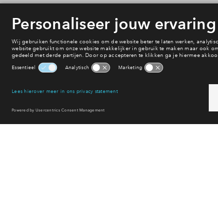
Onderwijs
Voorzieningen
Bereikbaarheid
Winkelen
Uitgaan
Sport & spel
Reset filter