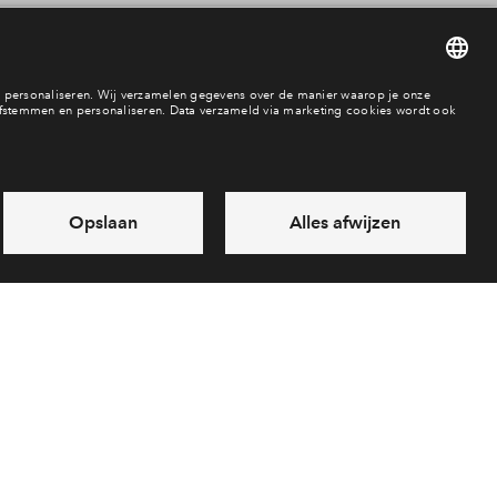
In optie
verkocht
In aanbouw / bew
d