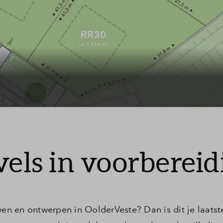
Stappenplan bouwkavel
Veelgestelde vragen
Contact
vels in voorbereid
wen en ontwerpen in OolderVeste? Dan is dit je laatst