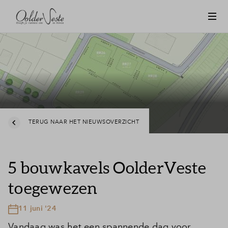
TERUG NAAR HET NIEUWSOVERZICHT
5 bouwkavels OolderVeste
toegewezen
11 juni '24
Vandaag was het een spannende dag voor