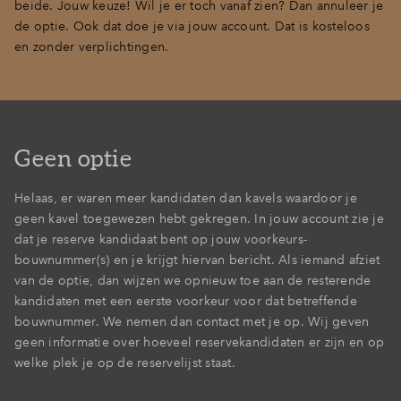
beide. Jouw keuze! Wil je er toch vanaf zien? Dan annuleer je
Inloggen
de optie. Ook dat doe je via jouw account. Dat is kosteloos
en zonder verplichtingen.
Geen optie
Helaas, er waren meer kandidaten dan kavels waardoor je
geen kavel toegewezen hebt gekregen. In jouw account zie je
dat je reserve kandidaat bent op jouw voorkeurs-
bouwnummer(s) en je krijgt hiervan bericht. Als iemand afziet
van de optie, dan wijzen we opnieuw toe aan de resterende
kandidaten met een eerste voorkeur voor dat betreffende
bouwnummer. We nemen dan contact met je op. Wij geven
geen informatie over hoeveel reservekandidaten er zijn en op
welke plek je op de reservelijst staat.