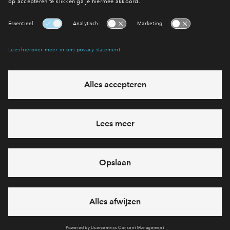
Bekijk woningaanbod
Interesse? Meld je dan snel aan
Hiermee blijf je op de hoogte van het belangrijkste nieuws en
eventuele projecten
Ja, ik wil mij aanmelden
Heb je een vraag en wil je direct antwoord? Bel ons op
088 -
71 22 968
6 dagen per week beschikbaar (behalve tijdens
feestdagen)
vandaag van
09:00 - 18:00 uur
via chat en telefoon