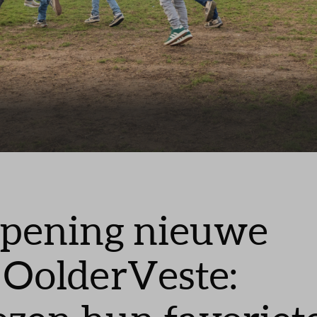
stelde vragen
t
 opening nieuwe
n OolderVeste: