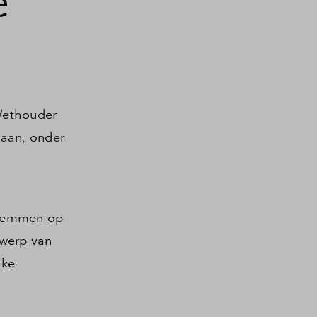
e
 Wethouder
baan, onder
 stemmen op
twerp van
jke