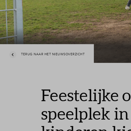
Veelge
Contac
TERUG NAAR HET NIEUWSOVERZICHT
Feestelijke
speelplek i