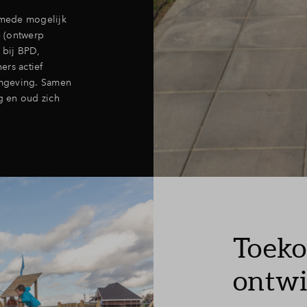
s mede mogelijk
 (ontwerp
 bij BPD,
ers actief
fomgeving. Samen
g en oud zich
Toeko
ontwi