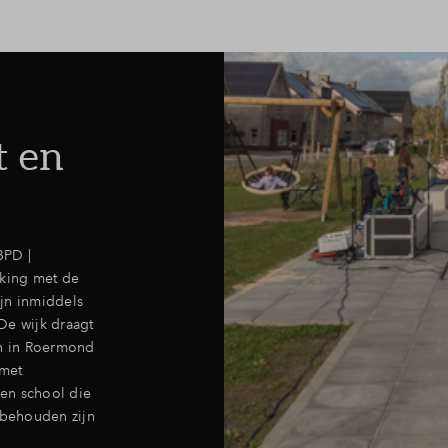
t en
BPD |
king met de
jn inmiddels
De wijk draagt
en in Roermond
 met
en school die
behouden zijn