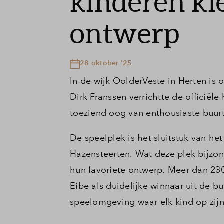
kinderen ki
ontwerp
28 oktober '25
In de wijk OolderVeste in Herten is
Dirk Franssen verrichtte de officiël
toeziend oog van enthousiaste buur
De speelplek is het sluitstuk van he
Hazensteerten. Wat deze plek bijzon
hun favoriete ontwerp. Meer dan 23
Eibe als duidelijke winnaar uit de b
speelomgeving waar elk kind op zijn