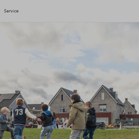
Service
igen Huis
iele check
iering
zing
g kopen