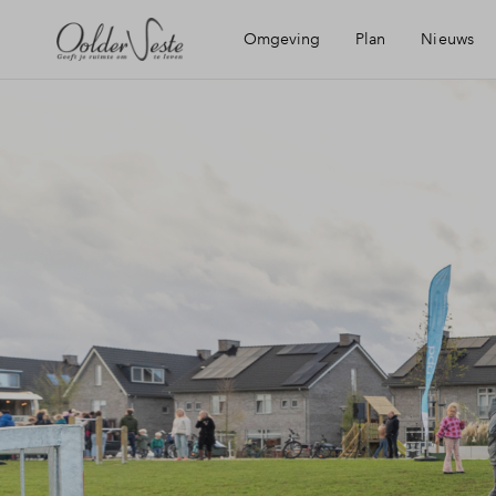
Omgeving
Plan
Nieuws
Ligging
Wijken
Mijn E
Bereikbaarheid
Planning
Financ
Voorzieningen
Financ
Roermond
Toewij
Recreatie
Wonin