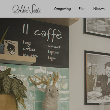
Omgeving
Plan
Nieuws
Ligging
Wijken
Mijn E
Bereikbaarheid
Planning
Financ
Voorzieningen
Financ
Roermond
Toewij
Recreatie
Wonin