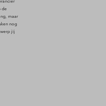
erancier
p de
ing, maar
euken nog
werp jij