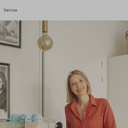
Service
igen Huis
iele check
iering
zing
g kopen