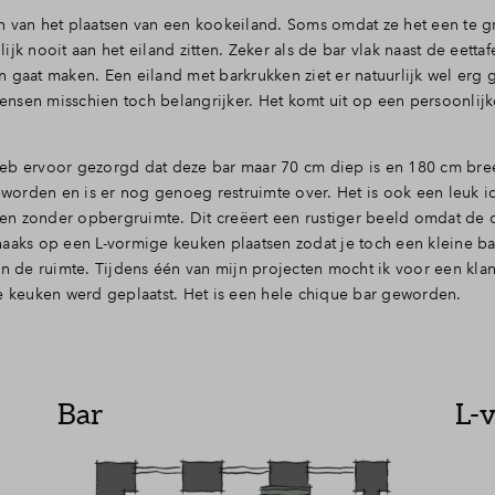
n van het plaatsen van een kookeiland. Soms omdat ze het een te g
jk nooit aan het eiland zitten. Zeker als de bar vlak naast de eettaf
an gaat maken. Een eiland met barkrukken ziet er natuurlijk wel erg g
nsen misschien toch belangrijker. Het komt uit op een persoonlijk
ik heb ervoor gezorgd dat deze bar maar 70 cm diep is en 180 cm br
geworden en is er nog genoeg restruimte over. Het is ook een leuk 
tsen zonder opbergruimte. Dit creëert een rustiger beeld omdat de
aaks op een L-vormige keuken plaatsen zodat je toch een kleine bar
in de ruimte. Tijdens één van mijn projecten mocht ik voor een kla
keuken werd geplaatst. Het is een hele chique bar geworden.
Bar
L-