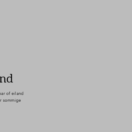
and
ar of eiland
oor sommige