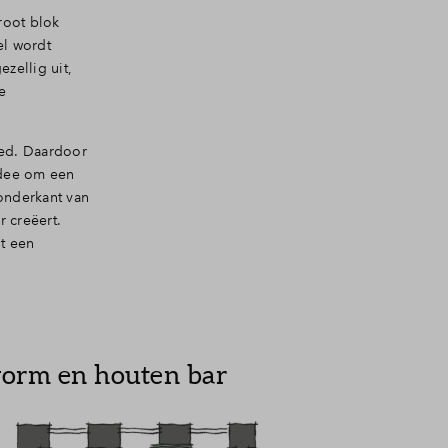
root blok
el wordt
ezellig uit,
e
eed. Daardoor
idee om een
 onderkant van
 creëert.
nt een
vorm en houten bar