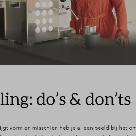
stelde vragen
t
ng: do’s & don’ts
ijgt vorm en misschien heb je al een beeld bij het o