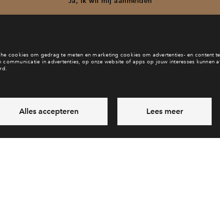
Ja, ik wil mij aanmelden
b je een vraag en wil je direct antwoord? Bel ons op
088 - 71 22 
6 dagen per week beschikbaar (behalve tijdens feestdagen)
daag gesloten, maandag zijn we vanaf
09:00 uur weer bereik
via telefoon
Laat een bericht achter
Veelgestelde vragen
Cooki