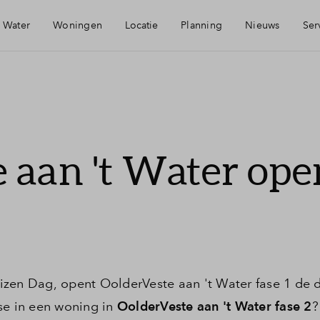
t Water
Woningen
Locatie
Planning
Nieuws
Ser
Bereikbaarheid
Mijn Eigen 
Voorzieningen
Financiering
 aan 't Water ope
Duurzaamheid
Financiële c
Hoogwaterveiligheid
Toewijzing
Roermond
Woning kop
izen Dag, opent OolderVeste aan 't Water fase 1 de 
se in een woning in
OolderVeste aan 't Water fase 2
?