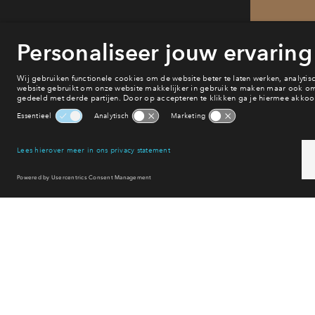
He
van