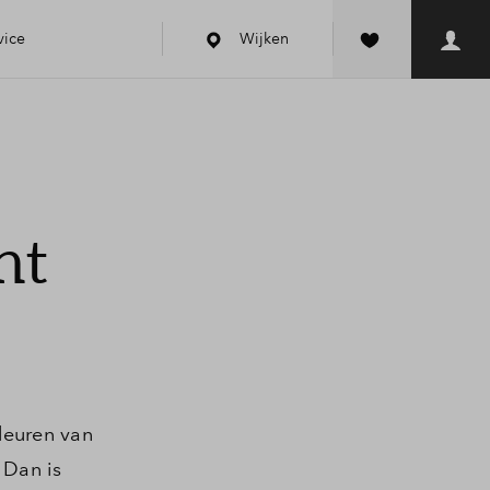
vice
Wijken
Huis
nt
heck
en
deuren van
 Dan is