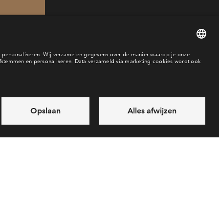
968
baar
es
Over BPD
Disclaimer
Privacy statement
Klachten