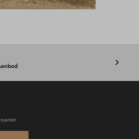
 aanbod
rojecten