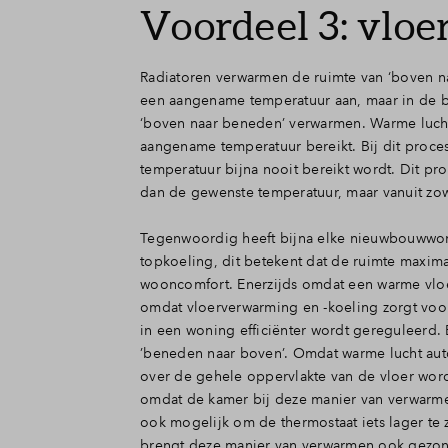
Voordeel 3: vlo
Radiatoren verwarmen de ruimte van ‘boven na
een aangename temperatuur aan, maar in de be
‘boven naar beneden’ verwarmen. Warme lucht s
aangename temperatuur bereikt. Bij dit proce
temperatuur bijna nooit bereikt wordt. Dit pr
dan de gewenste temperatuur, maar vanuit zow
Tegenwoordig heeft bijna elke nieuwbouwwoni
topkoeling, dit betekent dat de ruimte maxim
wooncomfort. Enerzijds omdat een warme vloer
omdat vloerverwarming en -koeling zorgt voor 
in een woning efficiënter wordt gereguleerd
’beneden naar boven’. Omdat warme lucht auto
over de gehele oppervlakte van de vloer wor
omdat de kamer bij deze manier van verwarmen 
ook mogelijk om de thermostaat iets lager te 
brengt deze manier van verwarmen ook gezon