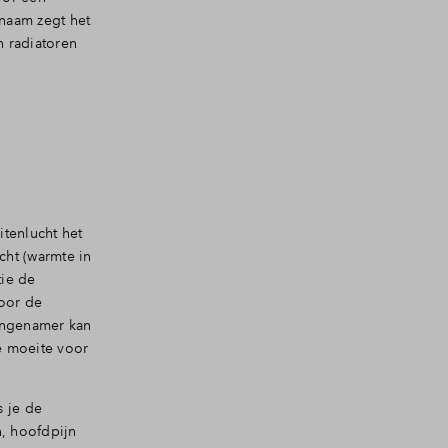
 naam zegt het
n radiatoren
itenlucht het
cht (warmte in
tie de
oor de
aangenamer kan
ne moeite voor
 je de
n, hoofdpijn