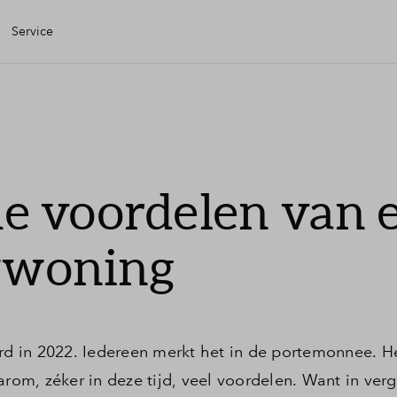
Service
igen Huis
iele check
e voordelen van 
iering
woning
zing
g kopen
ard in 2022. Iedereen merkt het in de portemonnee. 
m, zéker in deze tijd, veel voordelen. Want in verg