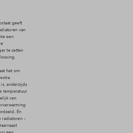
staat geeft
adiatoren van
mte een
te
er te zetten
lossing.
aat het om
extra
is, anderzijds
de temperatuur
lijk van
oerverwarming
erdeeld. Én
 radiatoren –
Daarnaast
oor een