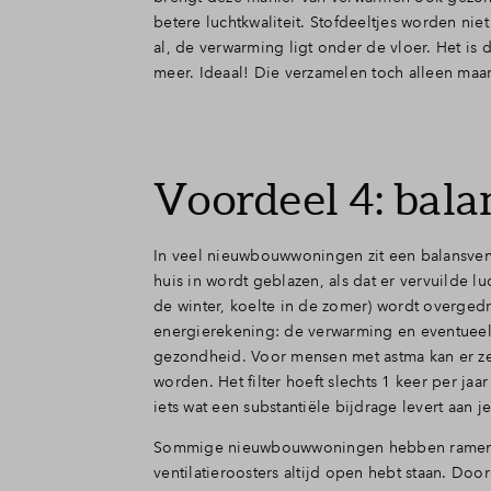
betere luchtkwaliteit. Stofdeeltjes worden nie
al, de verwarming ligt onder de vloer. Het is
meer. Ideaal! Die verzamelen toch alleen maar
Voordeel 4: bala
In veel nieuwbouwwoningen zit een balansventil
huis in wordt geblazen, als dat er vervuilde 
de winter, koelte in de zomer) wordt overged
energierekening: de verwarming en eventueel
gezondheid. Voor mensen met astma kan er zel
worden. Het filter hoeft slechts 1 keer per j
iets wat een substantiële bijdrage levert aan 
Sommige nieuwbouwwoningen hebben ramen met 
ventilatieroosters altijd open hebt staan. Do