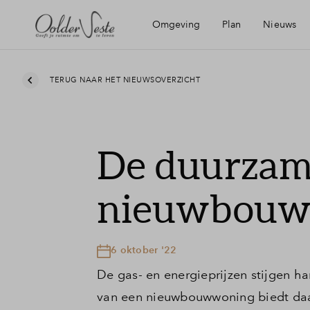
Omgeving
Plan
Nieuws
Ligging
Wijken
Mijn E
TERUG NAAR HET NIEUWSOVERZICHT
Bereikbaarheid
Planning
Financ
De duurzam
Voorzieningen
Financ
nieuwbouw
Roermond
Toewij
6 oktober '22
Recreatie
Wonin
De gas- en energieprijzen stijgen h
van een nieuwbouwwoning biedt daaro