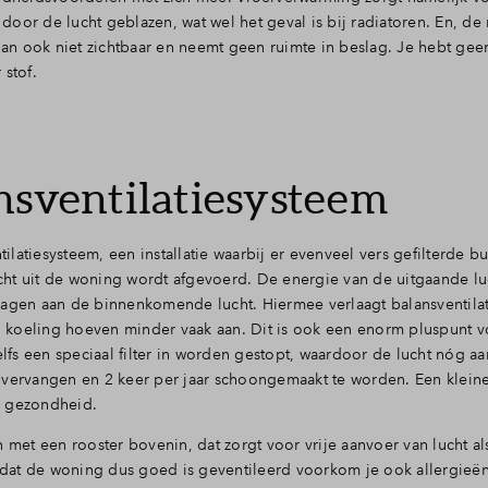
t door de lucht geblazen, wat wel het geval is bij radiatoren. En, de
 dan ook niet zichtbaar en neemt geen ruimte in beslag. Je hebt gee
 stof.
nsventilatiesysteem
atiesysteem, een installatie waarbij er evenveel vers gefilterde bu
lucht uit de woning wordt afgevoerd. De energie van de uitgaande lu
ragen aan de binnenkomende lucht. Hiermee verlaagt balansventila
 koeling hoeven minder vaak aan. Dit is ook een enorm pluspunt v
fs een speciaal filter in worden gestopt, waardoor de lucht nóg 
aar vervangen en 2 keer per jaar schoongemaakt te worden. Een klei
je gezondheid.
een rooster bovenin, dat zorgt voor vrije aanvoer van lucht als
ordat de woning dus goed is geventileerd voorkom je ook allergieë