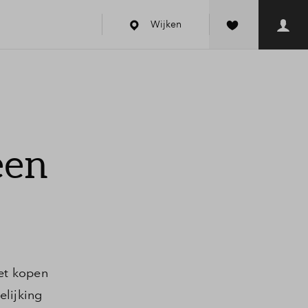
Wijken
een
Het kopen
elijking