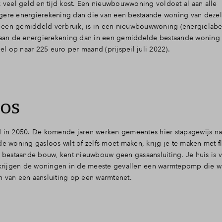
veel geld en tijd kost. Een nieuwbouwwoning voldoet al aan alle
agere energierekening dan die van een bestaande woning van dezel
 een gemiddeld verbruik, is in een nieuwbouwwoning (energielab
an de energierekening dan in een gemiddelde bestaande woning (l
l op naar 225 euro per maand (prijspeil juli 2022).
oos
d in 2050. De komende jaren werken gemeentes hier stapsgewijs na
de woning gasloos wilt of zelfs moet maken, krijg je te maken met f
t bestaande bouw, kent nieuwbouw geen gasaansluiting. Je huis is 
g krijgen de woningen in de meeste gevallen een warmtepomp die w
n van een aansluiting op een warmtenet.