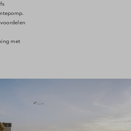
fs
armtepomp.
 voordelen
ning met