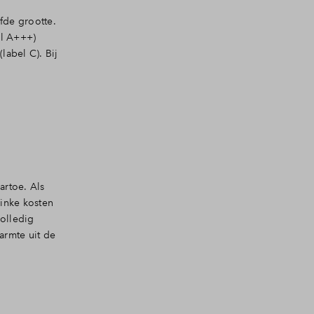
fde grootte.
el A+++)
abel C). Bij
artoe. Als
linke kosten
volledig
armte uit de