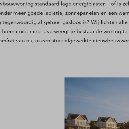
bouwwoning standaard lage energielasten – of is zel
stelde vragen
 onder meer goede isolatie, zonnepanelen en een w
tegenwoordig al geheel gasloos is? Wij lichten alle
t
jij hierna niet meer overweegt je bestaande woning te
omfort van nu, in een strak afgewerkte nieuwbouwwo