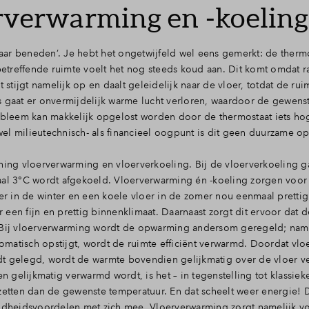
erverwarming en -koeling
ar beneden’. Je hebt het ongetwijfeld wel eens gemerkt: de thermo
treffende ruimte voelt het nog steeds koud aan. Dit komt omdat r
tijgt namelijk op en daalt geleidelijk naar de vloer, totdat de rui
s gaat er onvermijdelijk warme lucht verloren, waardoor de gewens
obleem kan makkelijk opgelost worden door de thermostaat iets hog
el milieutechnisch- als financieel oogpunt is dit geen duurzame op
ng vloerverwarming en vloerverkoeling. Bij de vloerverkoeling g
aal 3°C wordt afgekoeld. Vloerverwarming én -koeling zorgen voor 
 in de winter en een koele vloer in de zomer nou eenmaal prettig 
een fijn en prettig binnenklimaat. Daarnaast zorgt dit ervoor dat 
. Bij vloerverwarming wordt de opwarming andersom geregeld; name
matisch opstijgt, wordt de ruimte efficiënt verwarmd. Doordat vl
dt gelegd, wordt de warmte bovendien gelijkmatig over de vloer v
gelijkmatig verwarmd wordt, is het – in tegenstelling tot klassieke
zetten dan de gewenste temperatuur. En dat scheelt weer energie! 
dheidsvoordelen met zich mee. Vloerverwarming zorgt namelijk v