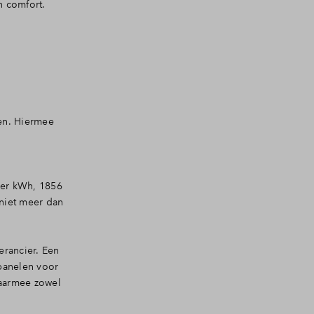
n comfort.
en. Hiermee
per kWh, 1856
 niet meer dan
erancier. Een
panelen voor
daarmee zowel