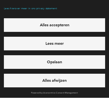
Hiermee blijf je op de hoogte van het belangrijkste nieuws en
eventuele projecten
Ja, ik wil mij aanmelden
Heb je een vraag en wil je direct antwoord? Bel ons op
088 -
71 22 968
6 dagen per week beschikbaar (behalve tijdens
feestdagen)
vandaag gesloten, maandag zijn we vanaf
09:00 uur weer
bereikbaar
via chat en telefoon
Cookies