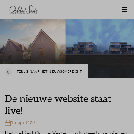
TERUG NAAR HET NIEUWSOVERZICHT
De nieuwe website staat
live!
15 april '20
Het gebied OolderVeste wordt steeds mooier én