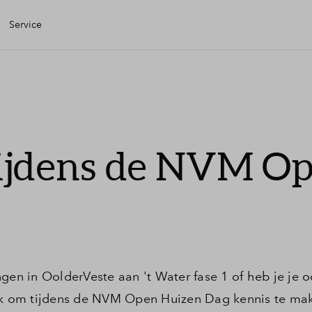
Service
igen Huis
iele check
tijdens de NVM O
iering
zing
g kopen
gen in OolderVeste aan 't Water fase 1 of heb je je o
ijk om tijdens de NVM Open Huizen Dag kennis te ma