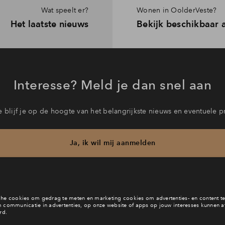
Wat speelt er?
Wonen in OolderVeste?
Het laatste nieuws
Bekijk beschikbaar
Interesse? Meld je dan snel aan
 blijf je op de hoogte van het belangrijkste nieuws en eventuele p
Ja, ik wil mij aanmelden
b je een vraag en wil je direct antwoord? Bel ons op
088 - 71 22 
6 dagen per week beschikbaar (behalve tijdens feestdagen)
vandaag van
09:00 - 18:00 uur