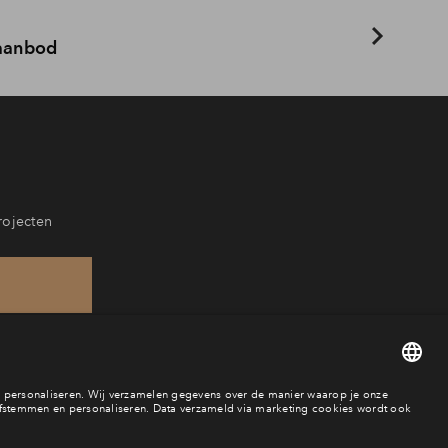
 aanbod
rojecten
968