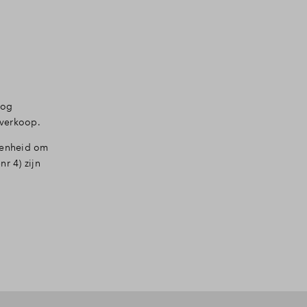
nog
 verkoop.
egenheid om
r 4) zijn