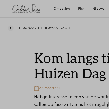
Omgeving
Plan
Nieuws
Ligging
Wijken
Mijn E
TERUG NAAR HET NIEUWSOVERZICHT
Bereikbaarheid
Planning
Financ
Kom langs 
Voorzieningen
Financ
Huizen Dag
Roermond
Toewij
22 maart '24
Recreatie
Wonin
Heb je interesse in een van de wonin
vallen op fase 2? Dan is het mogel